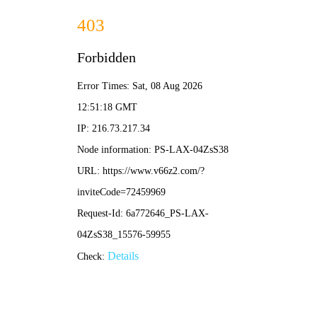
足球比分直播
首页
比分推荐
正文
朝鲜vs日本直播足球视频：巅峰对决观赛指南与
战术前瞻
比分推荐
2026-04-25 12:52:01
136
在东亚足球版图中，朝鲜与日本的每一次碰撞都承载着超越体育的
激情与悬念。对于渴望第一时间获取
朝鲜vs日本直播足球视频
的球
迷而言，这不仅是90分钟的竞技，更是一场意志、战术与民族荣誉
的较量。本文将从观赛渠道、历史恩怨、核心球员对比及战术博弈
四个维度，为您呈现这场豪华对决的全貌。
一、 观赛指南：如何锁定高清直播与回放
随着赛事转播技术的成熟，获取
朝鲜vs日本直播足球视频
的渠道已
更加多元。您可以通过以下方式确保不错过精彩：