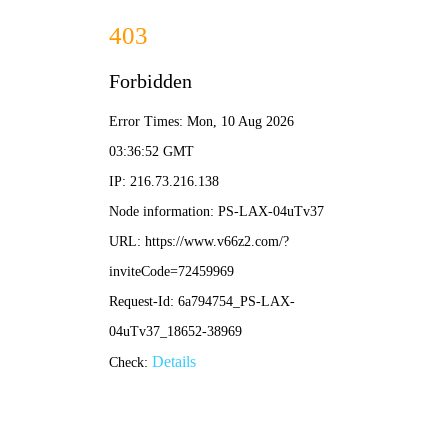
足球比分直播
首页
比分推荐
正文
足球直播平台免费直播指南：畅享高清赛事不迷
路
比分推荐
2026-04-20 13:00:43
155
对于广大足球爱好者而言，能否便捷、稳定地观看免费的赛事直
播，是大家普遍关心的话题。随着网络技术的发展，如今观众拥有
了更多元的选择。本文将围绕“足球直播平台免费直播”这一核心，
为您系统介绍当前主流的观看途径与注意事项。
一、主流免费观看渠道概览
目前，用户可以通过多种官方及聚合平台免费观看部分足球赛事。
官方授权平台
：一些国内大型体育内容平台，为吸引用
户，会定期提供部分场次的免费直播服务，尤其是国内的