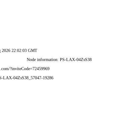
茵激情！
仪的足球比赛直播，是影响观赛体验的核心。如今，随着网络技术发展，通
出色的服务品质，吸引了众多球迷的关注。
丰富。其核心优势在于提供高清、低延迟的直播信号，有效避免了观看过程中
欧冠、欧联、中超以及世界杯、欧洲杯等国际重大赛事，满足不同球迷的多
到“足球比赛直播”入口。清晰的赛事日程表、球队对阵信息以及开赛时间提
面设计友好，操作简单，即便是新用户也能快速上手。